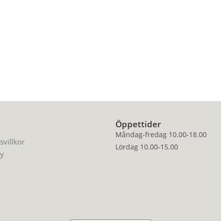
Öppettider
Måndag-fredag 10.00-18.00
svillkor
Lördag 10.00-15.00
cy