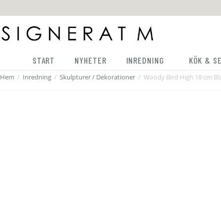
START
NYHETER
INREDNING
KÖK & S
Hem
/
Inredning
/
Skulpturer / Dekorationer
/
Woody Bird High 18 cm Bl