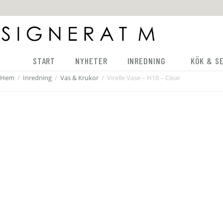
START
NYHETER
INREDNING
KÖK & S
Hem
/
Inredning
/
Vas & Krukor
/
Virelle Vase – H18 – Clear