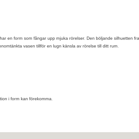
 har en form som fångar upp mjuka rörelser. Den böljande silhuetten fra
omtänkta vasen tillför en lugn känsla av rörelse till ditt rum.
ation i form kan förekomma.