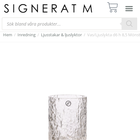
Hem
/
Inredning
/
Ljusstakar & ljuslyktor
/
Vas/Ljuslykta d6 h 8,5 Mönst