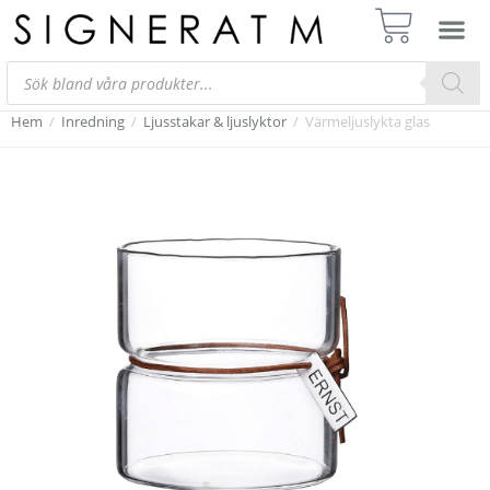
Hem
/
Inredning
/
Ljusstakar & ljuslyktor
/
Värmeljuslykta glas