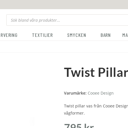
ERVERING
TEXTILIER
SMYCKEN
BARN
MA
Twist Pilla
Varumärke:
Cooee Design
Twist pillar vas från Cooee Design
vågformer.
795
kr