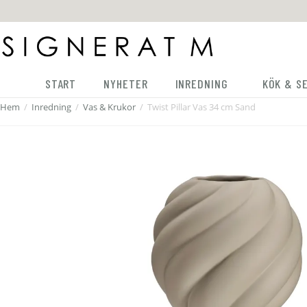
START
NYHETER
INREDNING
KÖK & S
Hem
/
Inredning
/
Vas & Krukor
/
Twist Pillar Vas 34 cm Sand