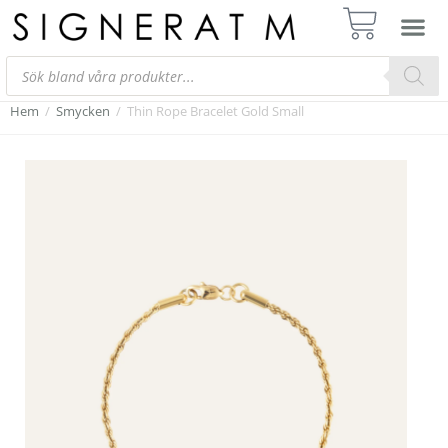
Hem
/
Smycken
/
Thin Rope Bracelet Gold Small