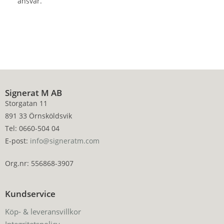
ansvar.
Signerat M AB
Storgatan 11
891 33 Örnsköldsvik
Tel: 0660-504 04
E-post:
info@signeratm.com
Org.nr: 556868-3907
Kundservice
Köp- & leveransvillkor
Integritetspolicy