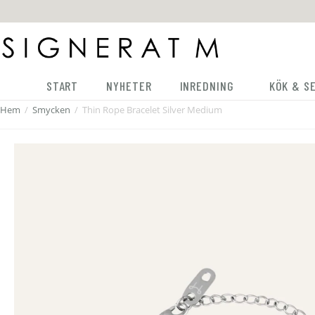
START
NYHETER
INREDNING
KÖK & S
Hem
/
Smycken
/
Thin Rope Bracelet Silver Medium