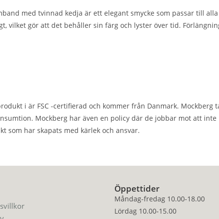
band med tvinnad kedja är ett elegant smycke som passar till alla til
igt, vilket gör att det behåller sin färg och lyster över tid. Förläng
rodukt i är FSC -certifierad och kommer från Danmark. Mockberg ta
onsumtion. Mockberg har även en policy där de jobbar mot att inte
kt som har skapats med kärlek och ansvar.
Öppettider
Måndag-fredag 10.00-18.00
svillkor
Lördag 10.00-15.00
cy