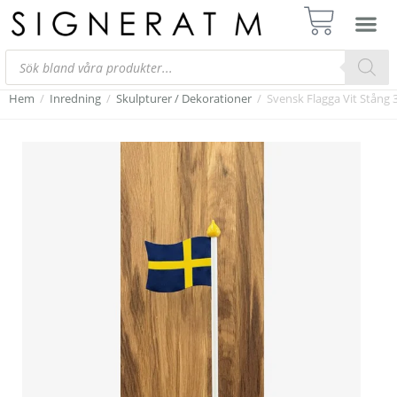
Hem
/
Inredning
/
Skulpturer / Dekorationer
/
Svensk Flagga Vit Stång