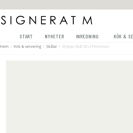
START
NYHETER
INREDNING
KÖK & S
Hem
/
Kök & servering
/
Skålar
/
Stripes Skål 50 cl Plommon