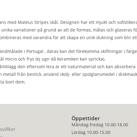
 med Mateus Stripes skål. Designen har ett mjukt och sofistikerat 
 unika variationer på grund av att de formas, målas och glaseras f
 kombineras med varandra för att skapa en unik dukning som blir ett 
dmålade i Portugal , därav kan det förekomma skiftningar i färgen,
tål micro och frys (ej ugn då keramiken kan spricka).
r blötlägg den eftersom lera är ett naturmaterial och kan absorbera 
rån metall från bestick, använd skölj- eller spolglansmedel i disk
 ta bort dem.
Öppettider
Måndag-fredag 10.00-18.00
svillkor
Lördag 10.00-15.00
cy