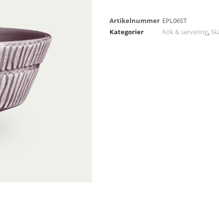
Artikelnummer
EPL06ST
Kategorier
Kök & servering
,
Sk