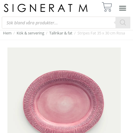
Hem
/
Kök & servering
/
Tallrikar & fat
/
Stripes Fat 35 x 30 cm Rosa