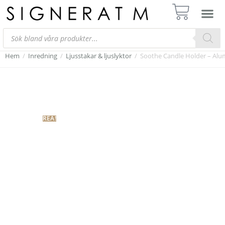
Hem
/
Inredning
/
Ljusstakar & ljuslyktor
/
Soothe Candle Holder – Al
REA!