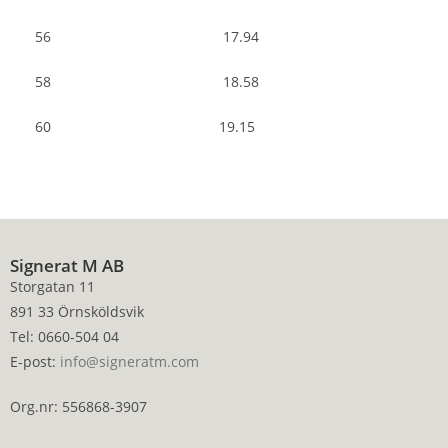
56 17.94
58 18.58
60 19.15
Signerat M AB
Storgatan 11
891 33 Örnsköldsvik
Tel: 0660-504 04
E-post:
info@signeratm.com
Org.nr: 556868-3907