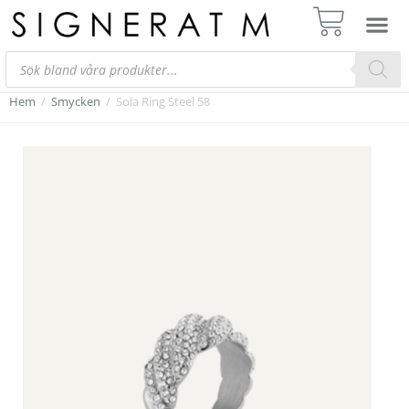
Hem
/
Smycken
/
Sola Ring Steel 58