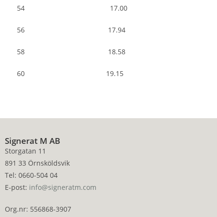
54 17.00
56 17.94
58 18.58
60 19.15
Signerat M AB
Storgatan 11
891 33 Örnsköldsvik
Tel: 0660-504 04
E-post:
info@signeratm.com
Org.nr: 556868-3907