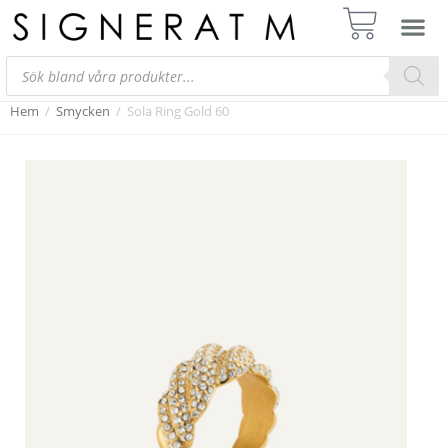
Hem
/
Smycken
/
Sola Ring Gold 60