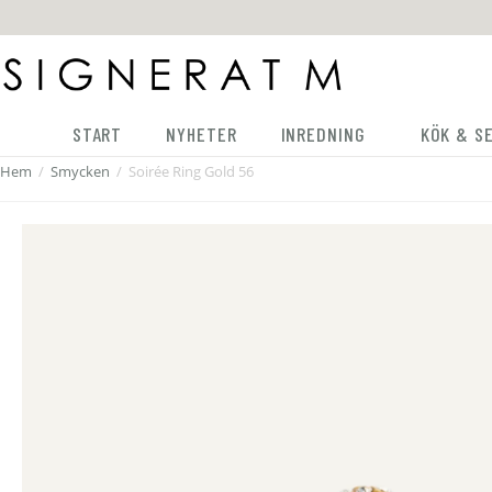
START
NYHETER
INREDNING
KÖK & S
Hem
/
Smycken
/
Soirée Ring Gold 56