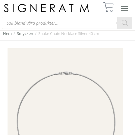
Hem
/
Smycken
/
Snake Chain Necklace Silver 40 cm