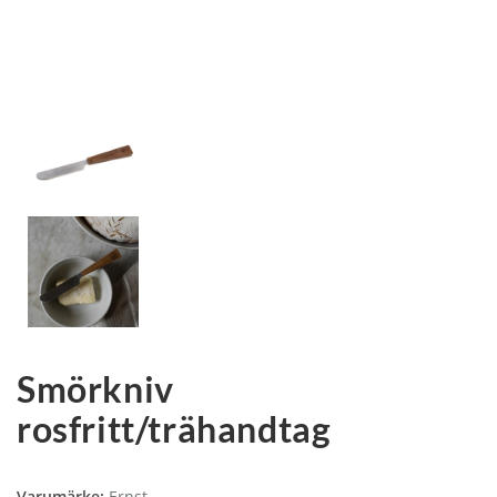
Smörkniv
rosfritt/trähandtag
Varumärke:
Ernst