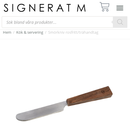
Hem
/
Kök & servering
/
Smörkniv rosfritt/trähandtag