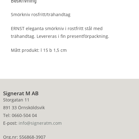
Beskrivning
Smörkniv rosfritt/trähandtag
ERNST eleganta smörkniv i rostfritt stål med
trähandtag. Levereras i fin presentförpackning.
Mått produkt: l 15 b 1,5 cm
Signerat M AB
Storgatan 11
891 33 Örnsköldsvik
Tel: 0660-504 04
E-post:
info@signeratm.com
Org.nr: 556868-3907