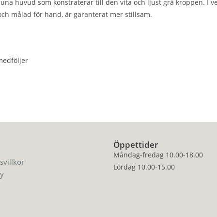
a huvud som konstraterar till den vita och ljust grå kroppen. I ve
ch målad för hand, är garanterat mer stillsam.
medföljer
Öppettider
Måndag-fredag 10.00-18.00
svillkor
Lördag 10.00-15.00
cy