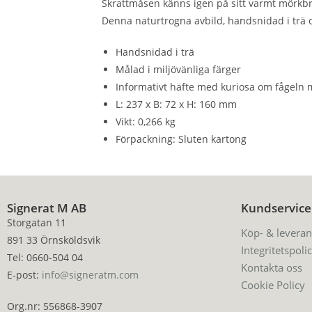
Skrattmåsen känns igen på sitt varmt mörkbrun
Denna naturtrogna avbild, handsnidad i trä o
Handsnidad i trä
Målad i miljövänliga färger
Informativt häfte med kuriosa om fågeln 
L: 237 x B: 72 x H: 160 mm
Vikt: 0,266 kg
Förpackning: Sluten kartong
Signerat M AB
Kundservice
Storgatan 11
Köp- & leveran
891 33 Örnsköldsvik
Integritetspoli
Tel: 0660-504 04
Kontakta oss
E-post:
info@signeratm.com
Cookie Policy
Org.nr: 556868-3907