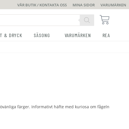
VÅR BUTIK / KONTAKTA OSS
MINA SIDOR
VARUMÄRKEN
T & DRYCK
SÄSONG
VARUMÄRKEN
REA
övänliga färger. Informativt häfte med kuriosa om fågeln