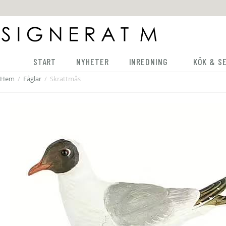
START
NYHETER
INREDNING
KÖK & S
Hem
/
Fåglar
/
Skrattmås