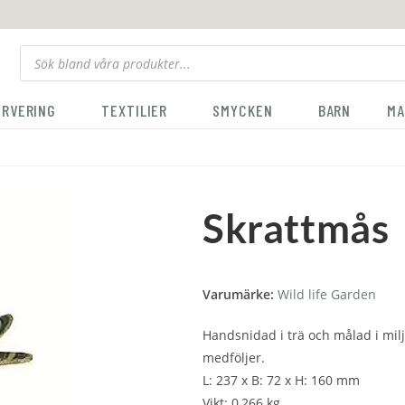
ERVERING
TEXTILIER
SMYCKEN
BARN
MA
Skrattmås
Varumärke:
Wild life Garden
Handsnidad i trä och målad i milj
medföljer.
L: 237 x B: 72 x H: 160 mm
Vikt: 0,266 kg