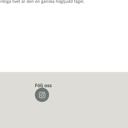
rkliga livet är den en ganska högljudd fågel.
Följ oss