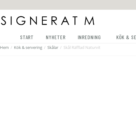
START
NYHETER
INREDNING
KÖK & S
Hem
/
Kök & servering
/
Skålar
/
Skål Räfflad Naturvit