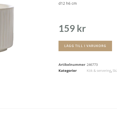
d12 h6 cm
159
kr
LÄGG TILL I VARUKORG
Artikelnummer
246773
Kategorier
Kök & servering
,
Sk