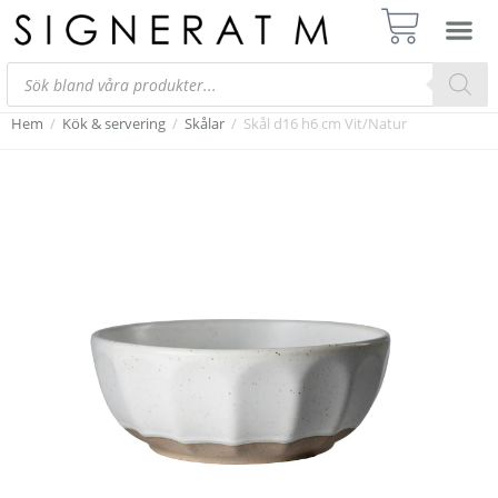
Hem
/
Kök & servering
/
Skålar
/
Skål d16 h6 cm Vit/Natur