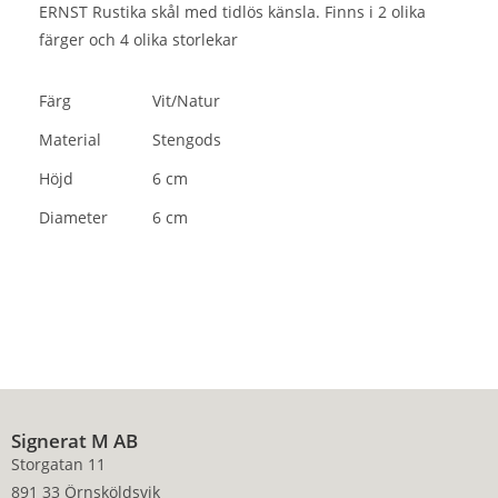
ERNST Rustika skål med tidlös känsla. Finns i 2 olika
färger och 4 olika storlekar
Färg
Vit/Natur
Material
Stengods
Höjd
6 cm
Diameter
6 cm
Signerat M AB
Storgatan 11
891 33 Örnsköldsvik