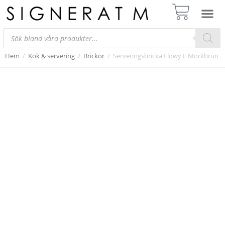
Hem
/
Kök & servering
/
Brickor
/
Serveringsbricka Flowy L Mörkbrun