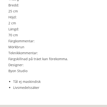
Bredd:
25 cm
Höjd:
2 cm
Längd:
70 cm
Färgkommentar:
Mörkbrun
Teknikkommentar:
Färgskillnad på träet kan förekomma.
Designer:
Byon Studio
Tål ej maskindisk
Livsmedelssäker