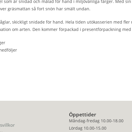
l som är snidad och målad för hand i miljövänliga färger. Med sin l
över gräsmattan så fort snön har smält undan.
åglar, skickligt snidade för hand. Hela tiden utökasserien med fler 
ormation om arten. Den kommer förpackad i presentförpackning med 
ger
medföljer
Öppettider
Måndag-fredag 10.00-18.00
svillkor
Lördag 10.00-15.00