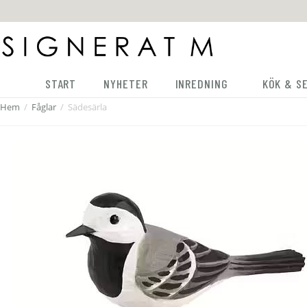
START
NYHETER
INREDNING
KÖK & S
Hem
/
Fåglar
/
Sädesärla