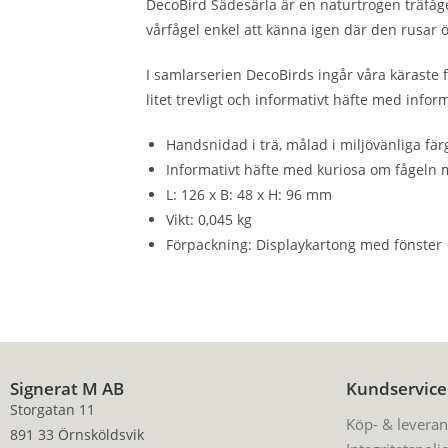
DecoBird Sädesärla är en naturtrogen träfåge
vårfågel enkel att känna igen där den rusar 
I samlarserien DecoBirds ingår våra käraste f
litet trevligt och informativt häfte med inf
Handsnidad i trä, målad i miljövänliga fär
Informativt häfte med kuriosa om fågeln 
L: 126 x B: 48 x H: 96 mm
Vikt: 0,045 kg
Förpackning: Displaykartong med fönster
Signerat M AB
Kundservice
Storgatan 11
Köp- & leveran
891 33 Örnsköldsvik