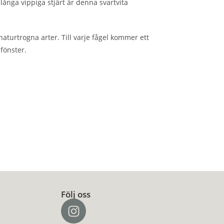
ånga vippiga stjärt är denna svartvita
naturtrogna arter. Till varje fågel kommer ett
fönster.
Följ oss