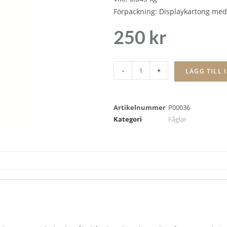
Förpackning: Displaykartong med 
250
kr
-
+
LÄGG TILL 
Artikelnummer
P00036
Kategori
Fåglar