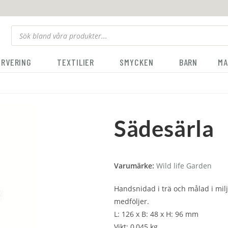
ERVERING
TEXTILIER
SMYCKEN
BARN
MA
Sädesärla
Varumärke:
Wild life Garden
Handsnidad i trä och målad i milj
medföljer.
L: 126 x B: 48 x H: 96 mm
Vikt: 0,045 kg