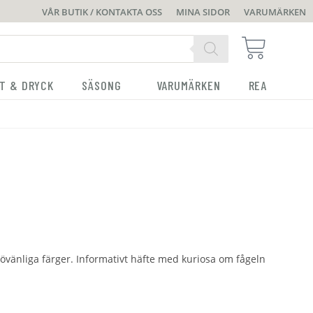
VÅR BUTIK / KONTAKTA OSS
MINA SIDOR
VARUMÄRKEN
T & DRYCK
SÄSONG
VARUMÄRKEN
REA
övänliga färger. Informativt häfte med kuriosa om fågeln