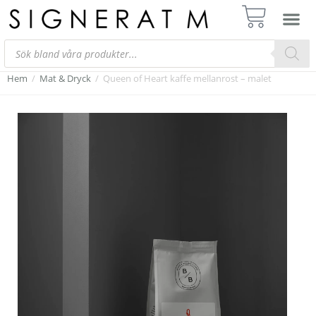
Hem
/
Mat & Dryck
/
Queen of Heart kaffe mellanrost – malet