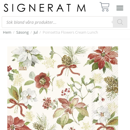
Hem
/
Säsong
/
Jul
/
Poinsettia Flowers Cream Lunch
REA!