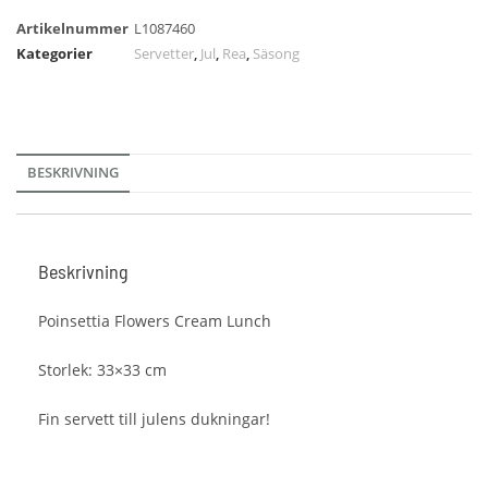
Artikelnummer
L1087460
Kategorier
Servetter
,
Jul
,
Rea
,
Säsong
BESKRIVNING
Beskrivning
Poinsettia Flowers Cream Lunch
Storlek: 33×33 cm
Fin servett till julens dukningar!