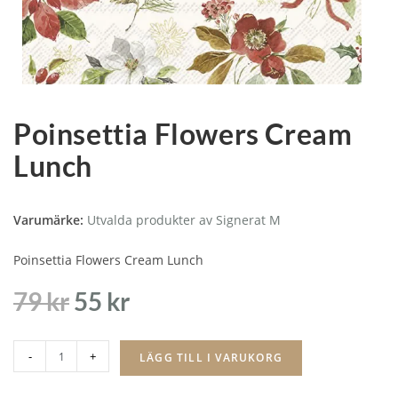
Poinsettia Flowers Cream
Lunch
Varumärke:
Utvalda produkter av Signerat M
Poinsettia Flowers Cream Lunch
79
kr
55
kr
-
+
LÄGG TILL I VARUKORG