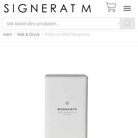
Hem
/
Mat & Dryck
/
Plåtburk Med Morgonte