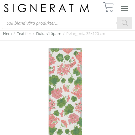
Hem
/
Textilier
/
Dukar/Löpare
/
Pelargonia 35×120 cm