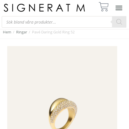
Hem
/
Ringar
/
Pavé Daring Gold Ring 52