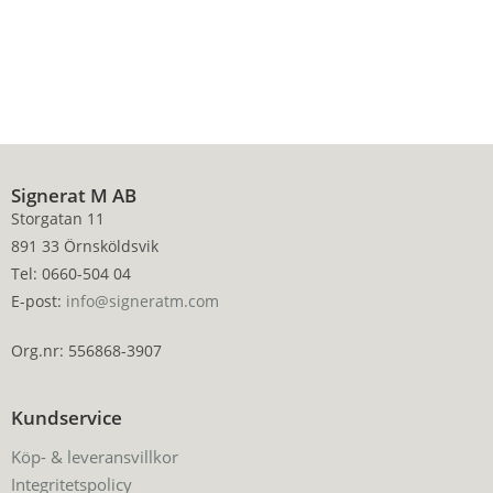
Signerat M AB
Storgatan 11
891 33 Örnsköldsvik
Tel: 0660-504 04
E-post:
info@signeratm.com
Org.nr: 556868-3907
Kundservice
Köp- & leveransvillkor
Integritetspolicy