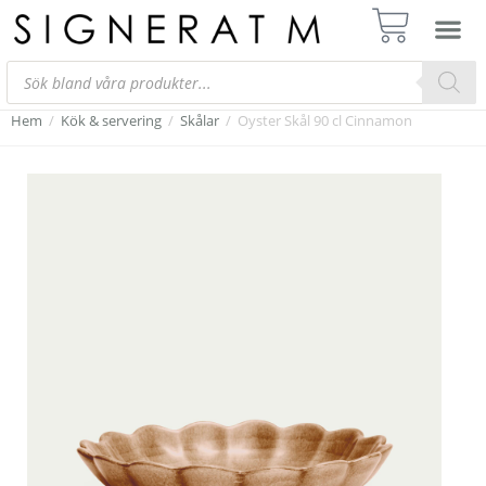
Hem
/
Kök & servering
/
Skålar
/
Oyster Skål 90 cl Cinnamon