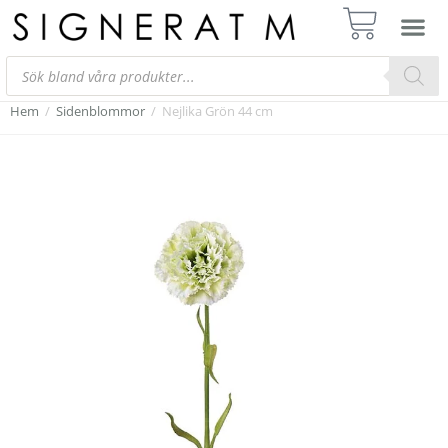
Hem
/
Sidenblommor
/
Nejlika Grön 44 cm