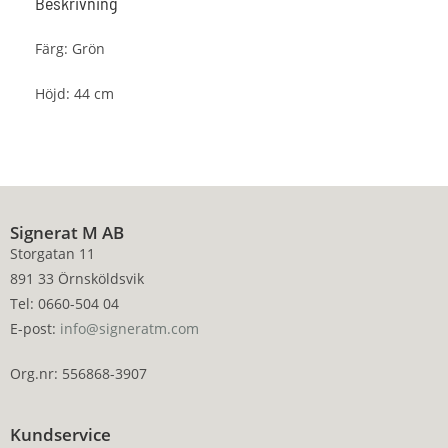
Beskrivning
Färg: Grön
Höjd: 44 cm
Signerat M AB
Storgatan 11
891 33 Örnsköldsvik
Tel: 0660-504 04
E-post:
info@signeratm.com
Org.nr: 556868-3907
Kundservice