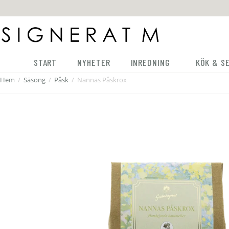
START
NYHETER
INREDNING
KÖK & S
Hem
/
Säsong
/
Påsk
/
Nannas Påskrox