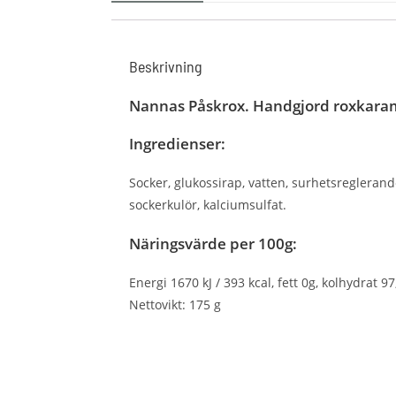
Beskrivning
Nannas Påskrox.
Handgjord roxkara
Ingredienser:
Socker, glukossirap, vatten, surhetsregleran
sockerkulör, kalciumsulfat.
Näringsvärde per 100g:
Energi 1670 kJ / 393 kcal, fett 0g, kolhydrat 97
Nettovikt: 175 g