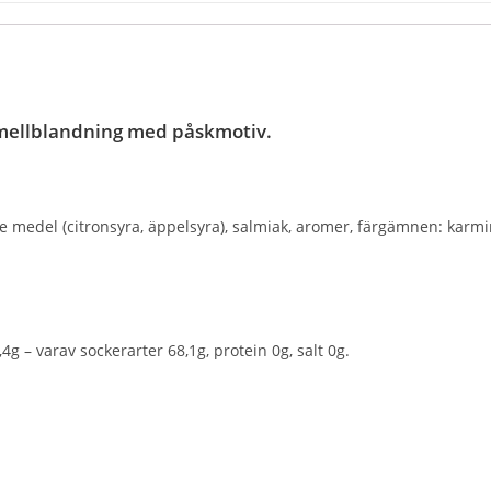
mellblandning med påskmotiv.
de medel (citronsyra, äppelsyra), salmiak, aromer, färgämnen: karm
,4g – varav sockerarter 68,1g, protein 0g, salt 0g.