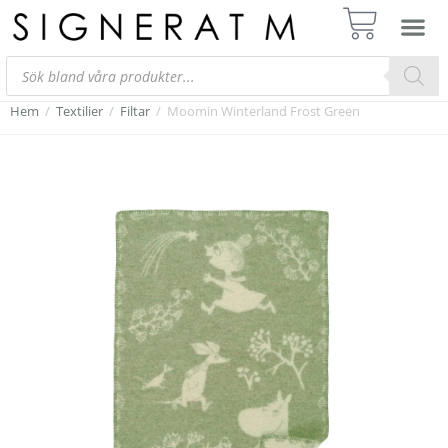
Hem
/
Textilier
/
Filtar
/
Moomin Winterland Frost Green