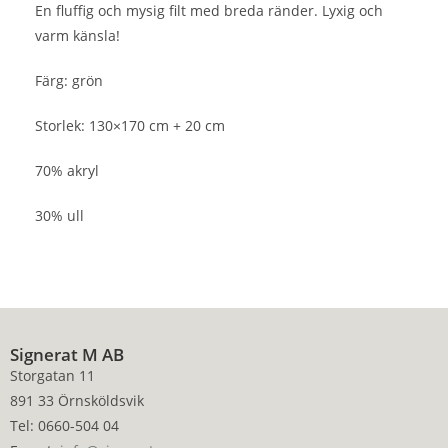
En fluffig och mysig filt med breda ränder. Lyxig och
varm känsla!
Färg: grön
Storlek: 130×170 cm + 20 cm
70% akryl
30% ull
Signerat M AB
Storgatan 11
891 33 Örnsköldsvik
Tel: 0660-504 04