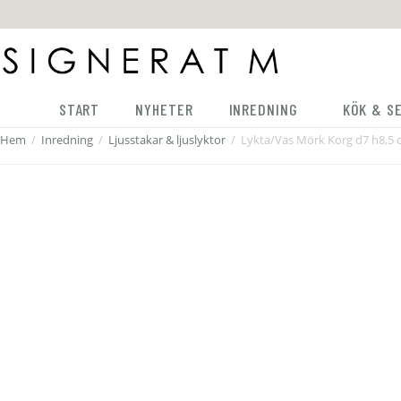
START
NYHETER
INREDNING
KÖK & S
Hem
/
Inredning
/
Ljusstakar & ljuslyktor
/
Lykta/Vas Mörk Korg d7 h8,5