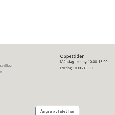
Öppettider
Måndag-fredag 10.00-18.00
svillkor
Lördag 10.00-15.00
cy
Ångra avtalet här