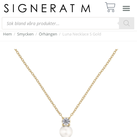
Hem
/
Smycken
/
Örhängen
/
Luna Necklace S Gold