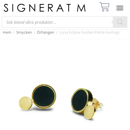
Hem
/
Smycken
/
Örhängen
/
Luna Eclipse Golden Petite Earrings