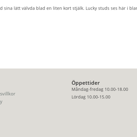
d sina lätt välvda blad en liten kort stjälk. Lucky studs ses här i bl
Öppettider
Måndag-fredag 10.00-18.00
svillkor
Lördag 10.00-15.00
cy