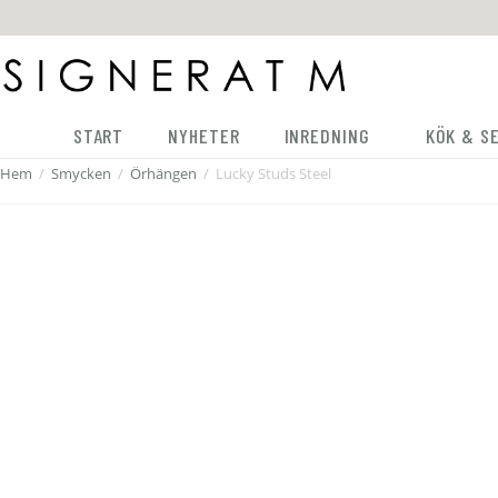
START
NYHETER
INREDNING
KÖK & S
Hem
/
Smycken
/
Örhängen
/
Lucky Studs Steel