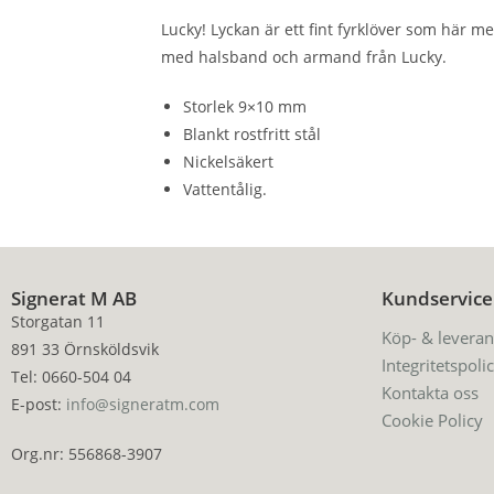
Lucky! Lyckan är ett fint fyrklöver som här me
med halsband och armand från Lucky.
Storlek 9×10 mm
Blankt rostfritt stål
Nickelsäkert
Vattentålig.
Signerat M AB
Kundservice
Storgatan 11
Köp- & leveran
891 33 Örnsköldsvik
Integritetspoli
Tel: 0660-504 04
Kontakta oss
E-post:
info@signeratm.com
Cookie Policy
Org.nr: 556868-3907