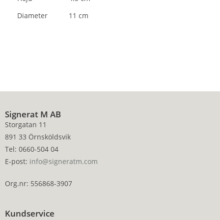
Diameter
11 cm
Signerat M AB
Storgatan 11
891 33 Örnsköldsvik
Tel: 0660-504 04
E-post:
info@signeratm.com
Org.nr: 556868-3907
Kundservice