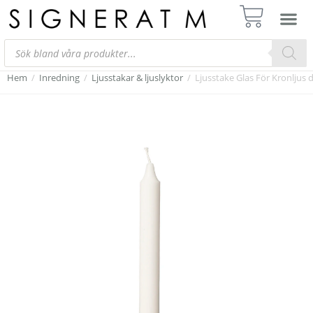
Hem
/
Inredning
/
Ljusstakar & ljuslyktor
/
Ljusstake Glas För Kronljus 