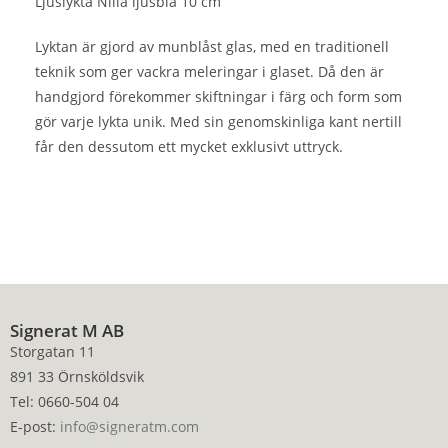
Ljuslykta Nilla ljusblå 10 cm
Lyktan är gjord av munblåst glas, med en traditionell
teknik som ger vackra meleringar i glaset. Då den är
handgjord förekommer skiftningar i färg och form som
gör varje lykta unik. Med sin genomskinliga kant nertill
får den dessutom ett mycket exklusivt uttryck.
Signerat M AB
Storgatan 11
891 33 Örnsköldsvik
Tel: 0660-504 04
E-post:
info@signeratm.com