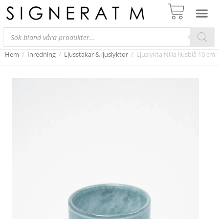
Hem
/
Inredning
/
Ljusstakar & ljuslyktor
/
Ljuslykta Nilla ljusblå 10 cm