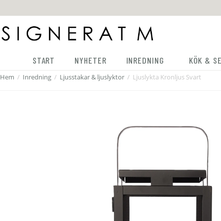
START
NYHETER
INREDNING
KÖK & S
Hem
/
Inredning
/
Ljusstakar & ljuslyktor
/
Ljuslykta Kronljus Svart