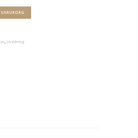
I VARUKORG
tor
,
Inredning