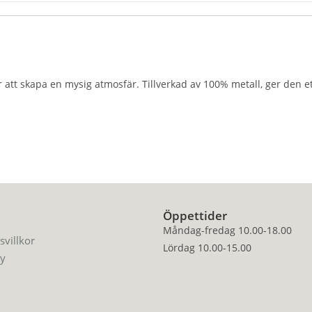
ör att skapa en mysig atmosfär. Tillverkad av 100% metall, ger den ett
Öppettider
Måndag-fredag 10.00-18.00
svillkor
Lördag 10.00-15.00
cy