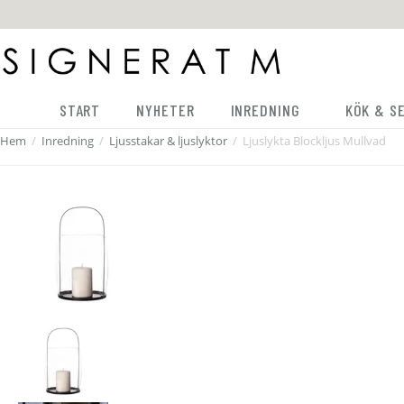
START
NYHETER
INREDNING
KÖK & S
Hem
/
Inredning
/
Ljusstakar & ljuslyktor
/
Ljuslykta Blockljus Mullvad