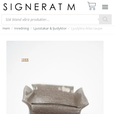
Hem
/
Inredning
/
Ljusstakar & ljuslyktor
/
Ljuslykta Atlas taupe
REA!