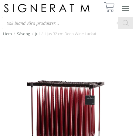
Hem
/
Säsong
/
Jul
/
Ljus 32 cm Deep Wine Lackat