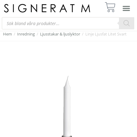
Hem
/
Inredning
/
Ljusstakar & ljuslyktor
/
Linje Ljusfat Litet Svart