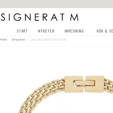
START
NYHETER
INREDNING
KÖK & S
Hem
/
Smycken
/
Lana Bracelet Gold Small