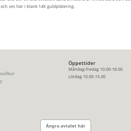
och ses här i blank 14K guldplätering.
Öppettider
Måndag-fredag 10.00-18.00
svillkor
Lördag 10.00-15.00
cy
Ångra avtalet här