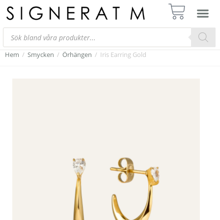
Hem
/
Smycken
/
Örhängen
/
Iris Earring Gold