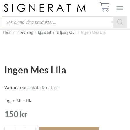
Hem
/
Inredning
/
Ljusstakar & ljuslyktor
/
Ingen Mes Lila
Ingen Mes Lila
Varumärke:
Lokala Kreatörer
Ingen Mes Lila
150
kr