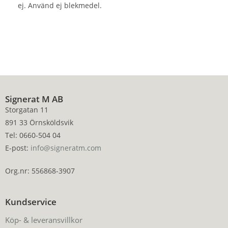
ej. Använd ej blekmedel.
Signerat M AB
Storgatan 11
891 33 Örnsköldsvik
Tel: 0660-504 04
E-post:
info@signeratm.com
Org.nr: 556868-3907
Kundservice
Köp- & leveransvillkor