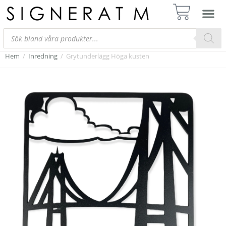
Hem
/
Inredning
/
Grytunderlägg Höga kusten