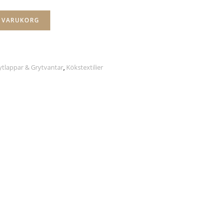
I VARUKORG
ytlappar & Grytvantar
,
Kökstextilier