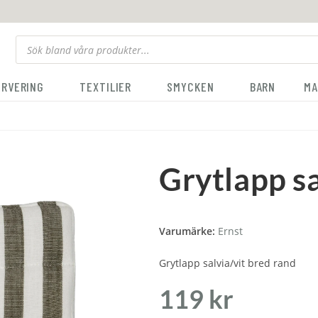
ERVERING
TEXTILIER
SMYCKEN
BARN
MA
Grytlapp sa
Varumärke:
Ernst
Grytlapp salvia/vit bred rand
119
kr