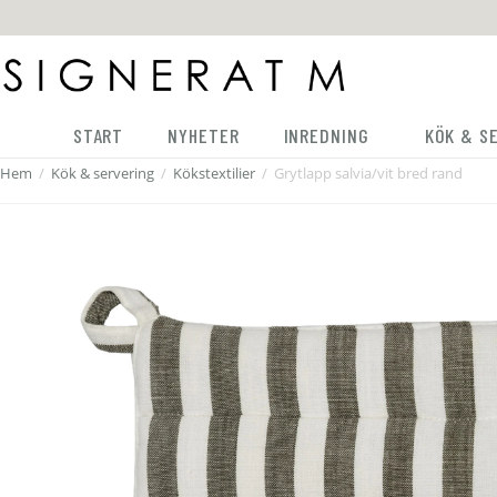
START
NYHETER
INREDNING
KÖK & S
Hem
/
Kök & servering
/
Kökstextilier
/
Grytlapp salvia/vit bred rand