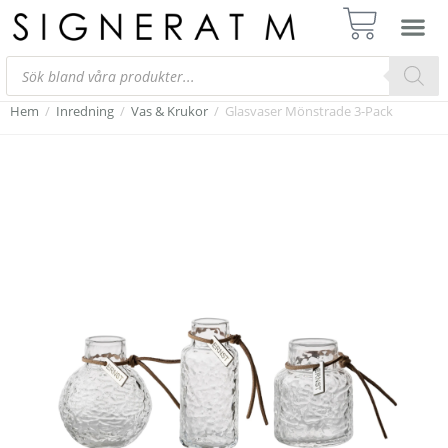
Hem
/
Inredning
/
Vas & Krukor
/
Glasvaser Mönstrade 3-Pack