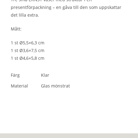
presentförpackning – en gåva till den som uppskattar
det lilla extra.
Mått:
1 st Ø5,5×6,3 cm
1 st Ø3,6×7,5 cm
1 st Ø4,6×5,8 cm
Färg
Klar
Material
Glas mönstrat