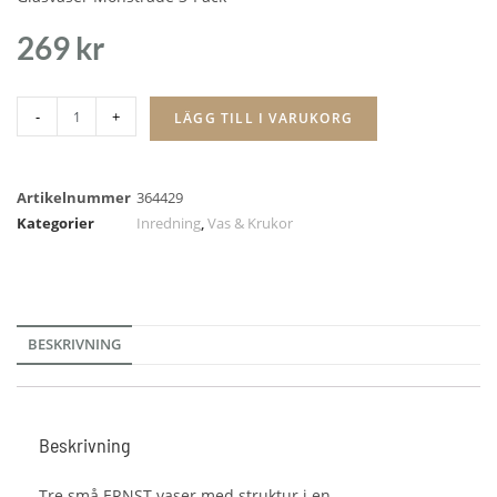
269
kr
-
+
LÄGG TILL I VARUKORG
Artikelnummer
364429
Kategorier
Inredning
,
Vas & Krukor
BESKRIVNING
Beskrivning
Tre små ERNST vaser med struktur i en