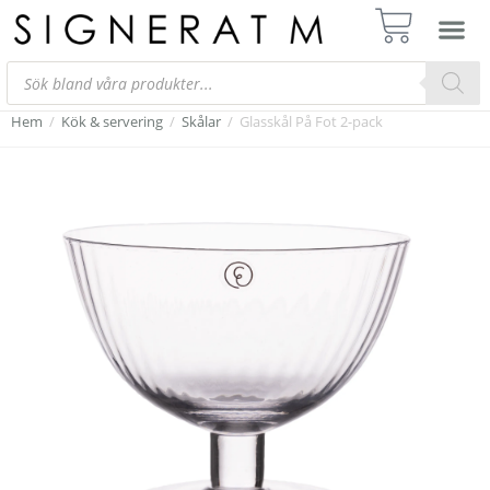
Hem
/
Kök & servering
/
Skålar
/
Glasskål På Fot 2-pack